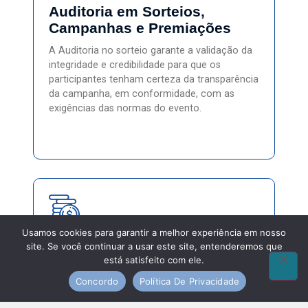
Auditoria em Sorteios,
Campanhas e Premiações
A Auditoria no sorteio garante a validação da
integridade e credibilidade para que os
participantes tenham certeza da transparência
da campanha, em conformidade, com as
exigências das normas do evento.
Usamos cookies para garantir a melhor experiência em nosso
Auditoria no Segmento de
site. Se você continuar a usar este site, entenderemos que
Varejo
está satisfeito com ele.
Concordo
Política De Privacidade
Realizamos a emissão do relatório do auditor
conhecido como "Parecer" das peças. Em